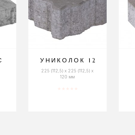
С
УНИКОЛОК 12
225 (112,5) x 225 (112,5) x
120 мм
5
Оценка
0
из 5