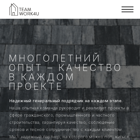
МНОГОЛЕТНИЙ
ОПЫТ – КАЧЕСТВО
В КАЖДОМ
ПРОЕКТЕ
Надежный генеральный подрядчик на каждом этапе.
Наша опытная команда руководит и реализует проекты в
сфере гражданского, промышленного и частного
строительства, гарантируя качество, соблюдение
сроков и тесное сотрудничество с каждым клиентом.
Мы – надежный партнер, на которого можно положиться