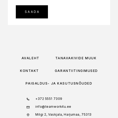
AVALEHT
TÄNAVAKIVIDE MÜÜK
KONTAKT
GARANTIITINGIMUSED
PAIGALDUS- JA KASUTUSNÕUDED
+372 5551 7309
info@teamwork4u.ee
Milgi 2, Vaskjala, Harjumaa, 75313