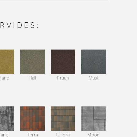
RVIDES:
llane
Hall
Pruun
Must
anit
Terra
Umbra
Moon