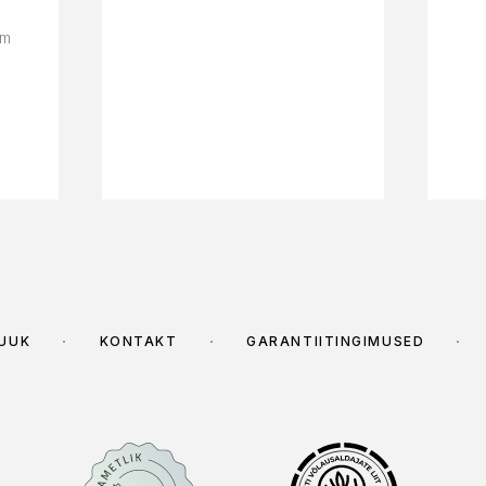
m
mm
a
/ 5
MÜÜK
KONTAKT
GARANTIITINGIMUSED