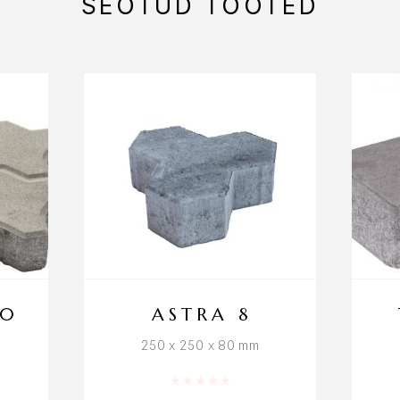
SEOTUD TOOTED
10
ASTRA 8
250 x 250 x 80 mm
Hinnanguga
0
/ 5