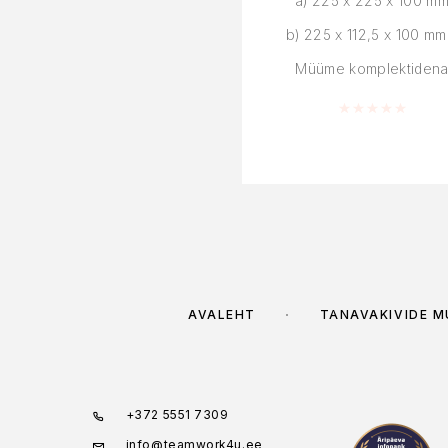
a) 225 x 225 x 100 m
b) 225 x 112,5 x 100 m
Müüme komplektiden
Hinnanguga
0
AVALEHT
TÄNAVAKIVIDE 
+372 5551 7309
info@teamwork4u.ee