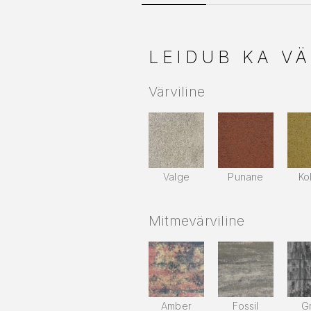
LEIDUB KA VÄ
Värviline
Valge
Punane
Ko
Mitmevärviline
Amber
Fossil
Gr