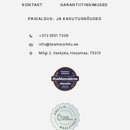
KONTAKT
GARANTIITINGIMUSED
PAIGALDUS- JA KASUTUSNÕUDED
+372 5551 7309
info@teamwork4u.ee
Milgi 2, Vaskjala, Harjumaa, 75313