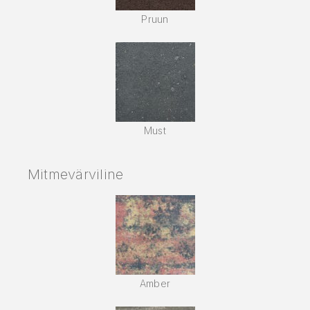
Pruun
Must
Mitmevärviline
Amber