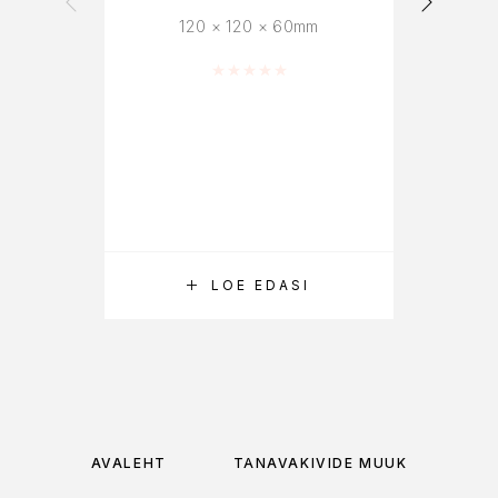
120 × 120 × 60mm
Hinnanguga
0
/ 5
LOE EDASI
AVALEHT
TÄNAVAKIVIDE MÜÜK