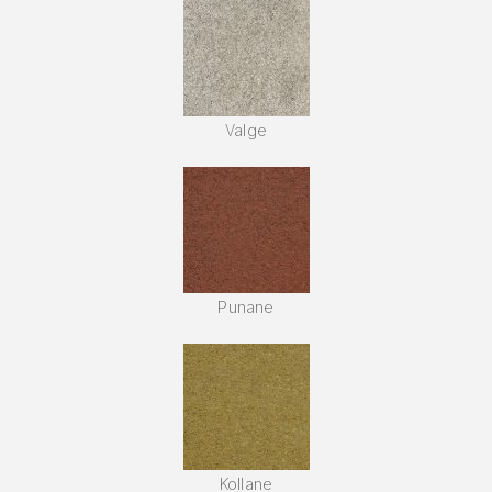
Valge
Punane
Kollane