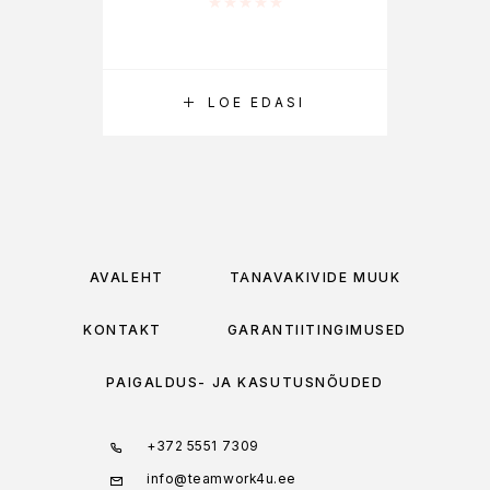
Hinnanguga
0
/ 5
LOE EDASI
AVALEHT
TÄNAVAKIVIDE MÜÜK
KONTAKT
GARANTIITINGIMUSED
PAIGALDUS- JA KASUTUSNÕUDED
+372 5551 7309
info@teamwork4u.ee