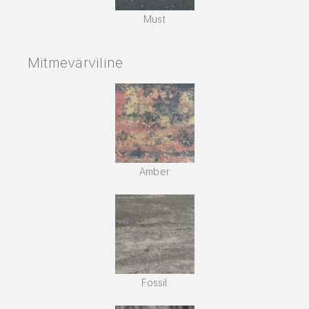
Must
Mitmevärviline
Amber
Fossil