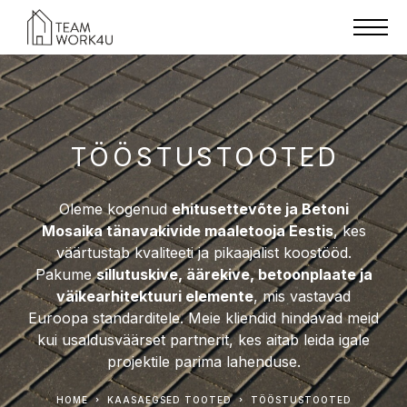
TÖÖSTUSTOOTED
Oleme kogenud
ehitusettevõte ja Betoni
Mosaika tänavakivide maaletooja Eestis
, kes
väärtustab kvaliteeti ja pikaajalist koostööd.
Pakume
sillutuskive, äärekive, betoonplaate ja
väikearhitektuuri elemente
, mis vastavad
Euroopa standarditele. Meie kliendid hindavad meid
kui usaldusväärset partnerit, kes aitab leida igale
projektile parima lahenduse.
HOME
KAASAEGSED TOOTED
TÖÖSTUSTOOTED