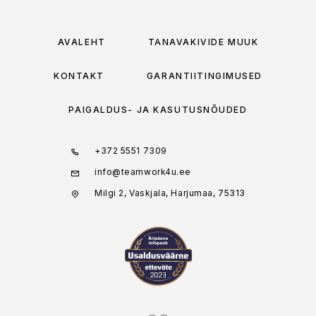
AVALEHT
TÄNAVAKIVIDE MÜÜK
KONTAKT
GARANTIITINGIMUSED
PAIGALDUS- JA KASUTUSNÕUDED
+372 5551 7309
info@teamwork4u.ee
Milgi 2, Vaskjala, Harjumaa, 75313