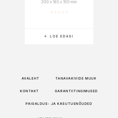
200 x 165 x 100 mm
Hinnanguga
0
/ 5
LOE EDASI
AVALEHT
TÄNAVAKIVIDE MÜÜK
KONTAKT
GARANTIITINGIMUSED
PAIGALDUS- JA KASUTUSNÕUDED