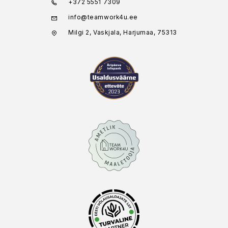
+372 5551 7309
info@teamwork4u.ee
Milgi 2, Vaskjala, Harjumaa, 75313